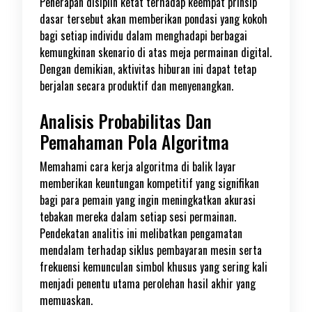
Penerapan disiplin ketat terhadap keempat prinsip
dasar tersebut akan memberikan pondasi yang kokoh
bagi setiap individu dalam menghadapi berbagai
kemungkinan skenario di atas meja permainan digital.
Dengan demikian, aktivitas hiburan ini dapat tetap
berjalan secara produktif dan menyenangkan.
Analisis Probabilitas Dan
Pemahaman Pola Algoritma
Memahami cara kerja algoritma di balik layar
memberikan keuntungan kompetitif yang signifikan
bagi para pemain yang ingin meningkatkan akurasi
tebakan mereka dalam setiap sesi permainan.
Pendekatan analitis ini melibatkan pengamatan
mendalam terhadap siklus pembayaran mesin serta
frekuensi kemunculan simbol khusus yang sering kali
menjadi penentu utama perolehan hasil akhir yang
memuaskan.