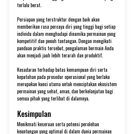
terlalu berat.
Persiapan yang terstruktur dengan baik akan
memberikan rasa percaya diri yang tinggi bagi setiap
individu dalam menghadapi dinamika permainan yang
kompetitif dan penuh tantangan. Dengan mengikuti
panduan praktis tersebut, pengalaman bermain Anda
akan menjadi jauh lebih terarah dan produktif.
Kesadaran terhadap batas kemampuan diri serta
kepatuhan pada prosedur operasional yang berlaku
merupakan kunci utama untuk menciptakan ekosistem
permainan yang sehat, aman, dan berkelanjutan bagi
semua pihak yang terlibat di dalamnya.
Kesimpulan
Menikmati keseruan serta potensi perolehan
keuntungan yang optimal di dalam dunia permainan