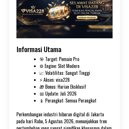
Informasi Utama
🎯 Target: Pemain Pro
⚙️ Engine: Slot Modern
📈 Volatilitas: Sangat Tinggi
⚡ Akses: visa228
🎁 Bonus: Harian Eksklusif
📅 Update: Juli 2026
📱 Perangkat: Semua Perangkat
Perkembangan industri hiburan digital di Jakarta
pada hari Rabu, 5 Agustus 2026, menunjukkan tren
pertumbuhan yang sangat signifikan khususnya dalam