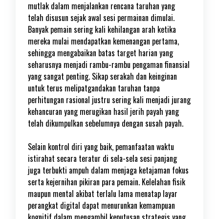
mutlak dalam menjalankan rencana taruhan yang
telah disusun sejak awal sesi permainan dimulai.
Banyak pemain sering kali kehilangan arah ketika
mereka mulai mendapatkan kemenangan pertama,
sehingga mengabaikan batas target harian yang
seharusnya menjadi rambu-rambu pengaman finansial
yang sangat penting. Sikap serakah dan keinginan
untuk terus melipatgandakan taruhan tanpa
perhitungan rasional justru sering kali menjadi jurang
kehancuran yang merugikan hasil jerih payah yang
telah dikumpulkan sebelumnya dengan susah payah.
Selain kontrol diri yang baik, pemanfaatan waktu
istirahat secara teratur di sela-sela sesi panjang
juga terbukti ampuh dalam menjaga ketajaman fokus
serta kejernihan pikiran para pemain. Kelelahan fisik
maupun mental akibat terlalu lama menatap layar
perangkat digital dapat menurunkan kemampuan
kognitif dalam mengambil keputusan strategis yang