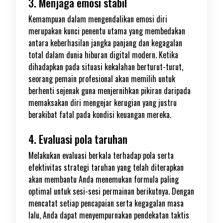
3. Menjaga emosi stabil
Kemampuan dalam mengendalikan emosi diri
merupakan kunci penentu utama yang membedakan
antara keberhasilan jangka panjang dan kegagalan
total dalam dunia hiburan digital modern. Ketika
dihadapkan pada situasi kekalahan berturut-turut,
seorang pemain profesional akan memilih untuk
berhenti sejenak guna menjernihkan pikiran daripada
memaksakan diri mengejar kerugian yang justru
berakibat fatal pada kondisi keuangan mereka.
4. Evaluasi pola taruhan
Melakukan evaluasi berkala terhadap pola serta
efektivitas strategi taruhan yang telah diterapkan
akan membantu Anda menemukan formula paling
optimal untuk sesi-sesi permainan berikutnya. Dengan
mencatat setiap pencapaian serta kegagalan masa
lalu, Anda dapat menyempurnakan pendekatan taktis