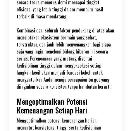
secara terus-menerus demi mencapai tingkat
efisiensi yang lebih tinggi dalam memburu hasil
terbaik di masa mendatang.
Kombinasi dari seluruh faktor pendukung di atas akan
menciptakan ekosistem bermain yang sehat,
terstruktur, dan jauh lebih menyenangkan bagi siapa
saja yang ingin menekuni bidang hiburan ini secara
serius. Perencanaan yang matang disertai
kedisiplinan tinggi dalam mengeksekusi setiap
langkah kecil akan menjadi fondasi kokoh untuk
mengantarkan Anda menuju pencapaian target yang
diinginkan secara konsisten tanpa hambatan berarti.
Mengoptimalkan Potensi
Kemenangan Setiap Hari
Mengoptimalkan potensi kemenangan harian
menuntut konsistensi tinggi serta kedisiplinan