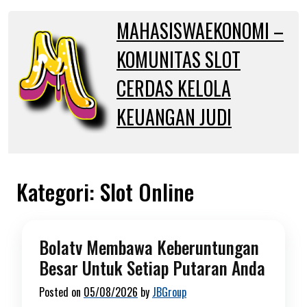
Skip
to
MAHASISWAEKONOMI –
content
KOMUNITAS SLOT
CERDAS KELOLA
KEUANGAN JUDI
Kategori:
Slot Online
Bolatv Membawa Keberuntungan
Besar Untuk Setiap Putaran Anda
Posted on
05/08/2026
by
JBGroup