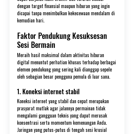
dengan target finansial maupun hiburan yang ingin
dicapai tanpa menimbulkan kekecewaan mendalam di
kemudian hari.
Faktor Pendukung Kesuksesan
Sesi Bermain
Meraih hasil maksimal dalam aktivitas hiburan
digital menuntut perhatian khusus terhadap berbagai
elemen pendukung yang sering kali dianggap sepele
oleh sebagian besar pengguna pemula di luar sana.
1. Koneksi internet stabil
Koneksi internet yang stabil dan cepat merupakan
prasyarat mutlak agar jalannya permainan tidak
mengalami gangguan teknis yang dapat merusak
konsentrasi serta momentum kemenangan Anda.
Jaringan yang putus-putus di tengah sesi krusial