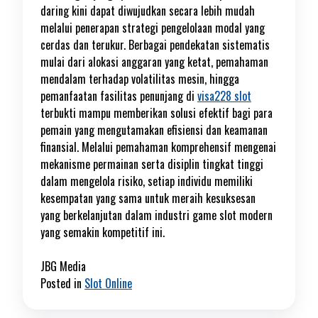
daring kini dapat diwujudkan secara lebih mudah
melalui penerapan strategi pengelolaan modal yang
cerdas dan terukur. Berbagai pendekatan sistematis
mulai dari alokasi anggaran yang ketat, pemahaman
mendalam terhadap volatilitas mesin, hingga
pemanfaatan fasilitas penunjang di
visa228 slot
terbukti mampu memberikan solusi efektif bagi para
pemain yang mengutamakan efisiensi dan keamanan
finansial. Melalui pemahaman komprehensif mengenai
mekanisme permainan serta disiplin tingkat tinggi
dalam mengelola risiko, setiap individu memiliki
kesempatan yang sama untuk meraih kesuksesan
yang berkelanjutan dalam industri game slot modern
yang semakin kompetitif ini.
JBG Media
Posted in
Slot Online