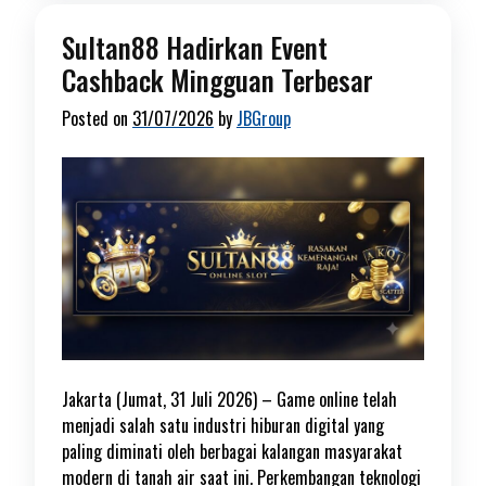
Sultan88 Hadirkan Event
Cashback Mingguan Terbesar
Posted on
31/07/2026
by
JBGroup
Jakarta (Jumat, 31 Juli 2026) – Game online telah
menjadi salah satu industri hiburan digital yang
paling diminati oleh berbagai kalangan masyarakat
modern di tanah air saat ini. Perkembangan teknologi