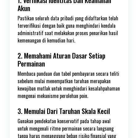
1. Verifikasi Identitas Dan Keamanan
Akun
Pastikan seluruh data pribadi yang didaftarkan telah
terverifikasi dengan baik guna menghindari kendala
administratif saat melakukan proses penarikan hasil
kemenangan di kemudian hari.
2. Memahami Aturan Dasar Setiap
Permainan
Membaca panduan dan tabel pembayaran secara teliti
sebelum mulai menempatkan taruhan merupakan
kewajiban mutlak untuk menghindari kesalahpahaman
mengenai mekanisme perolehan poin.
3. Memulai Dari Taruhan Skala Kecil
Gunakan pendekatan konservatif pada tahap awal
untuk mengenali ritme permainan secara langsung
tanpa harus menanggung beban risiko finansial yang