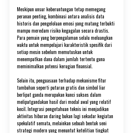
Meskipun unsur keberuntungan tetap memegang
peranan penting, kombinasi antara analisis data
historis dan pengelolaan emosi yang matang terbukti
mampu meredam risiko kegagalan secara drastis.
Para pemain yang berpengalaman selalu meluangkan
waktu untuk mempelajari karakteristik spesifik dari
setiap mesin sebelum memutuskan untuk
menempatkan dana dalam jumlah tertentu guna
meminimalkan potensi kerugian finansial.
Selain itu, penguasaan terhadap mekanisme fitur
tambahan seperti putaran gratis dan simbol liar
berlipat ganda merupakan kunci sukses dalam
melipatgandakan hasil dari modal awal yang relatif
kecil. Integrasi pengetahuan teknis ini menjadikan
aktivitas hiburan daring bukan lagi sekadar kegiatan
spekulatif semata, melainkan sebuah bentuk seni
strategi modern yang menuntut ketelitian tingkat